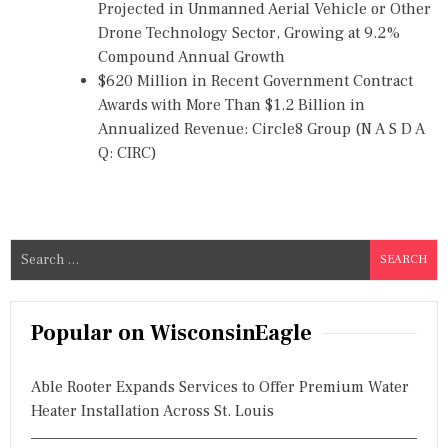
Projected in Unmanned Aerial Vehicle or Other
Drone Technology Sector, Growing at 9.2%
Compound Annual Growth
$620 Million in Recent Government Contract
Awards with More Than $1.2 Billion in
Annualized Revenue: Circle8 Group (N A S D A
Q: CIRC)
S
e
a
r
Popular on WisconsinEagle
c
h
Able Rooter Expands Services to Offer Premium Water
f
Heater Installation Across St. Louis
o
r