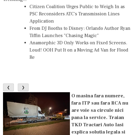
Citizen Coalition Urges Public to Weigh In as
PSC Reconsiders ATC's Transmission Lines
Application
From DJ Booths to Disney: Orlando Author Ryan
Tiffin Launches "Chasing Magic"
Anamorphic 3D Only Works on Fixed Screens.
Loud! OOH Put It on a Moving Ad Van for Flood
Re
❮
❯
O masina fara numere,
fara ITP sau fara RCA nu
are voie sa circule nici
pana la service. Traian
TKD Tractari Auto Iasi
explica solutia legala si