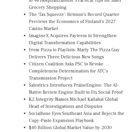
to 98 Hospitalizations: Practical Tips for Safer
Grocery Shopping
The 'Tax Squeeze': Betsson's Record Quarter
Previews the Economics of Finland's 2027
Casino Market
ImagineX Acquires Payteros to Strengthen
Digital Transformation Capabilities
From Pizza to Playlists: Marty The Pizza Guy
Delivers Three Delicious New Songs
Citizen Coalition Asks PSC to Revoke
Completeness Determination for ATC's
Transmission Project
Salestrics Introduces PraiseEngine: The AI-
Native Review Engine Built to Fix Social Proof
K2 Integrity Names Michael Kallabat Global
Head of Investigations and Disputes
Socialhose Eyes Southeast Asia and Rejects the
Copy-Paste Expansion Playbook
$40 Billion Global Market Value by 2030