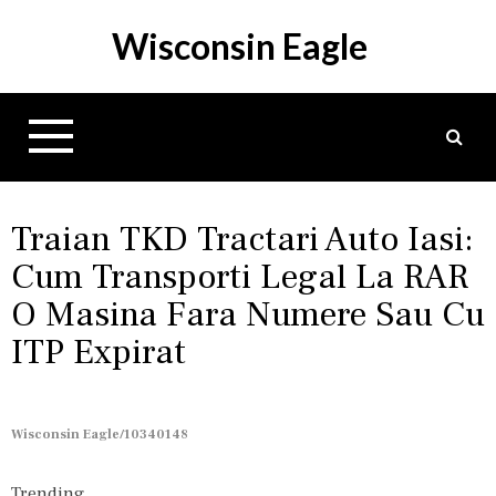
S
Wisconsin Eagle
k
i
p
t
o
c
o
n
Traian TKD Tractari Auto Iasi:
t
Cum Transporti Legal La RAR
e
O Masina Fara Numere Sau Cu
n
t
ITP Expirat
Wisconsin Eagle/10340148
Trending...