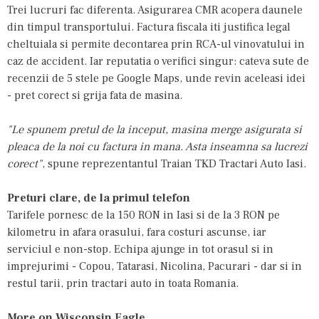
Trei lucruri fac diferenta. Asigurarea CMR acopera daunele
din timpul transportului. Factura fiscala iti justifica legal
cheltuiala si permite decontarea prin RCA-ul vinovatului in
caz de accident. Iar reputatia o verifici singur: cateva sute de
recenzii de 5 stele pe Google Maps, unde revin aceleasi idei
- pret corect si grija fata de masina.
"Le spunem pretul de la inceput, masina merge asigurata si
pleaca de la noi cu factura in mana. Asta inseamna sa lucrezi
corect"
, spune reprezentantul Traian TKD Tractari Auto Iasi.
Preturi clare, de la primul telefon
Tarifele pornesc de la 150 RON in Iasi si de la 3 RON pe
kilometru in afara orasului, fara costuri ascunse, iar
serviciul e non-stop. Echipa ajunge in tot orasul si in
imprejurimi -
Copou
,
Tatarasi
,
Nicolina
,
Pacurari
- dar si in
restul tarii, prin
tractari auto in toata Romania
.
More on Wisconsin Eagle