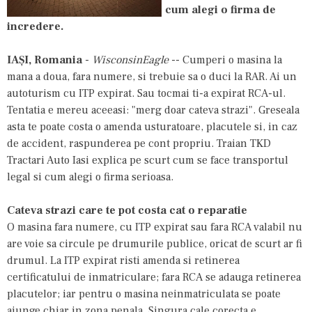
cum alegi o firma de
incredere.
IAȘI, Romania
-
WisconsinEagle
-- Cumperi o masina la
mana a doua, fara numere, si trebuie sa o duci la RAR. Ai un
autoturism cu ITP expirat. Sau tocmai ti-a expirat RCA-ul.
Tentatia e mereu aceeasi: "merg doar cateva strazi". Greseala
asta te poate costa o amenda usturatoare, placutele si, in caz
de accident, raspunderea pe cont propriu.
Traian TKD
Tractari Auto Iasi
explica pe scurt cum se face transportul
legal si cum alegi o firma serioasa.
Cateva strazi care te pot costa cat o reparatie
O masina fara numere, cu ITP expirat sau fara RCA valabil nu
are voie sa circule pe drumurile publice, oricat de scurt ar fi
drumul. La ITP expirat risti amenda si retinerea
certificatului de inmatriculare; fara RCA se adauga retinerea
placutelor; iar pentru o masina neinmatriculata se poate
ajunge chiar in zona penala. Singura cale corecta e